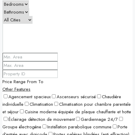
Price Range
From
To
Other Features
Agencement spacieux
Ascenseurs sécurisé
Chaudière
individuelle
Climatisation
Climatisation pour chambre parentale
et séjour
Cuisine moderne équipée de plaque chauffante et hotte
Éclairage détection de mouvement
Gardiennage 24/7
Groupe électrogène
Installation parabolique commune
Porte
d’entrée avec digicode
Portes palières blindées (anti effraction)