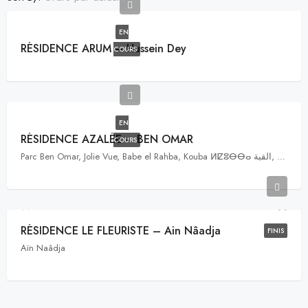
EN
RÉSIDENCE ARUM – Hussein Dey
COURS
EN
RÉSIDENCE AZALÉE – BEN OMAR
COURS
Parc Ben Omar, Jolie Vue, Babe el Rahba, Kouba ⵍⵇⵓⴱⴱⴰ القبة, Hussein Dey, Alger, Algérie ⵍⵣⵣⴰⵢⴻⵔ الجزائر
RÉSIDENCE LE FLEURISTE – Ain Nâadja
FINIS
Aïn Naâdja