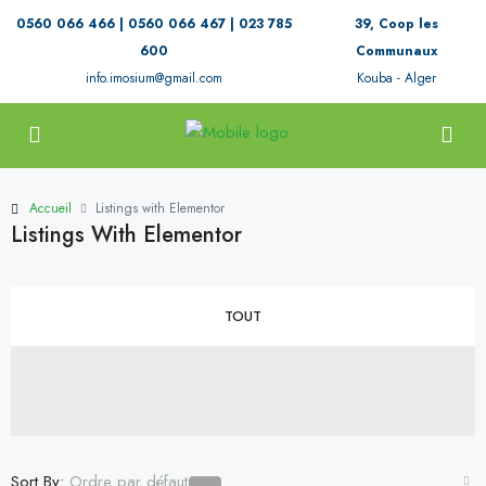
0560 066 466 | 0560 066 467 | 023 785
39, Coop les
600
Communaux
info.imosium@gmail.com
Kouba - Alger
Accueil
Listings with Elementor
Listings With Elementor
TOUT
Sort By:
Ordre par défaut