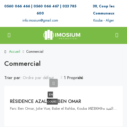
0560 066 466 | 0560 066 467 | 023 785
39, Coop les
600
Communaux
info.imosium@gmail.com
Kouba - Alger
Accueil
Commercial
Commercial
Trier par:
1 Propriété
Ordre par défaut
EN
RÉSIDENCE AZALÉE – BEN OMAR
COURS
Parc Ben Omar, Jolie Vue, Babe el Rahba, Kouba ⵍⵇⵓⴱⴱⴰ القبة, Hussein Dey, Alger, Algérie ⵍⵣⵣⴰⵢⴻⵔ الجزائر