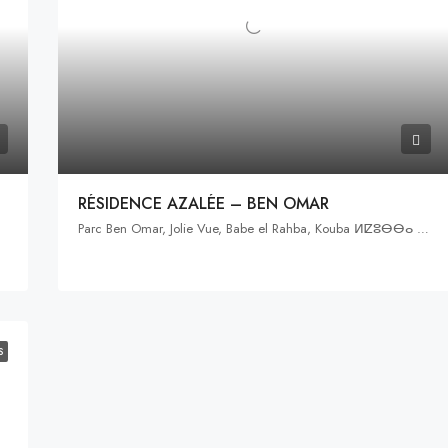
RÉSIDENCE AZALÉE – BEN OMAR
Parc Ben Omar, Jolie Vue, Babe el Rahba, Kouba ⵍⵇⵓⴱⴱⴰ القبة, Hussein Dey, Alger, Algérie ⵍⵣⵣⴰⵢⴻⵔ الجزائر
S