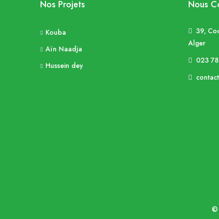
Nos Projets
Nous Co
39, Co
Kouba
Alger
Aïn Naadja
023 78
Hussein dey
contac
© 