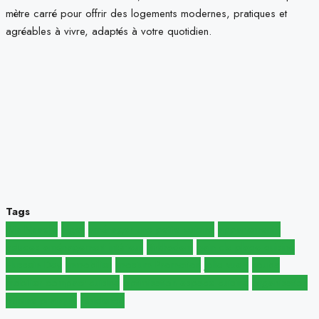
mètre carré pour offrir des logements modernes, pratiques et
agréables à vivre, adaptés à votre quotidien.
Tags
Aïn Naadja
alger
aménager une petite cuisine
appartement*
astuces aménagement intérieur
Birkhadem
gain de place cuisine
Hussein Dey
immobilier
Imosium Promotion
jolie vue*
kouba
mobilier compact cuisine
optimisation espace cuisine
organisation
cuisine pratique
résidence